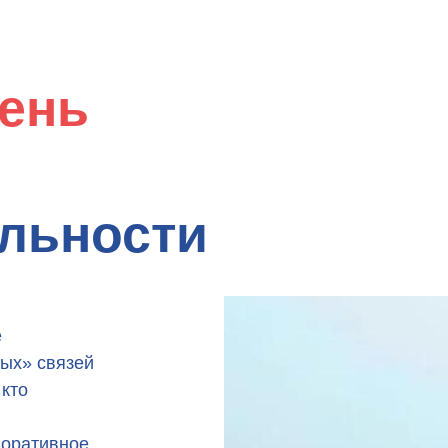
ень
ельности
е
ных» связей
кто
поративное