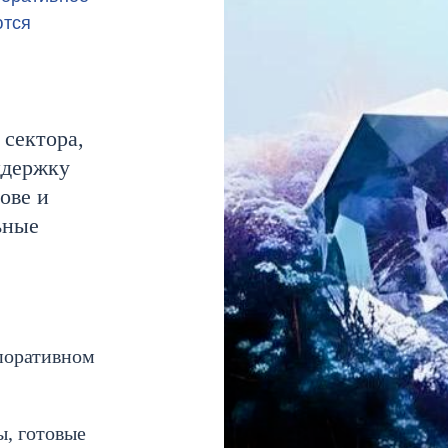
ются
 сектора,
ддержку
ове и
ьные
поративном
, готовые