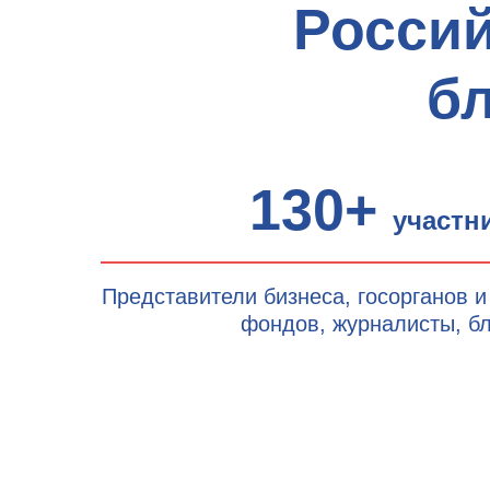
Росси
б
130+
участн
Представители бизнеса, госорганов 
фондов, журналисты, б