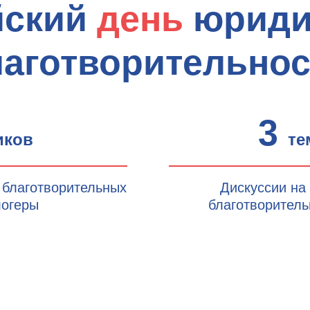
йский
день
юриди
лаготворительнос
3
иков
те
и благотворительных
Дискуссии на 
логеры
благотворител