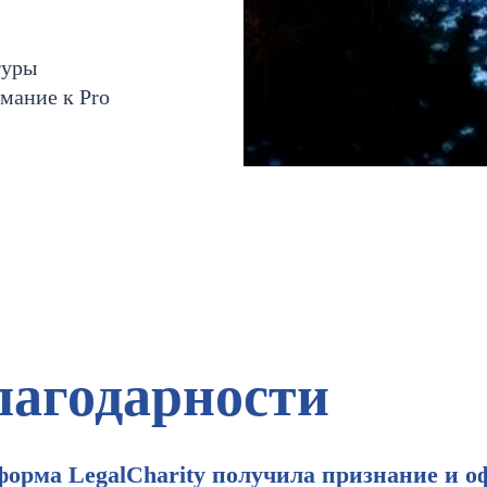
туры
имание к Pro
лагодарности
тформа LegalCharity получила признание и 