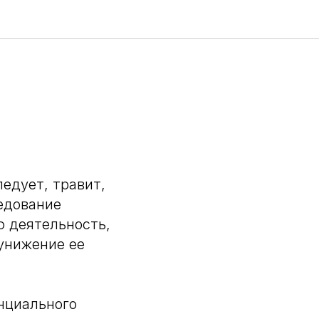
едует, травит,
едование
ю деятельность,
 унижение ее
нциального