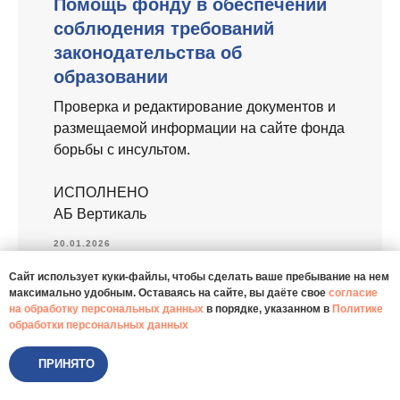
Помощь фонду в обеспечении
соблюдения требований
законодательства об
образовании
Проверка и редактирование документов и
размещаемой информации на сайте фонда
борьбы с инсультом.
ИСПОЛНЕНО
АБ Вертикаль
20.01.2026
Caйт иcпoльзуeт куки-фaйлы, чтoбы cдeлaть вaшe пpeбывaниe нa нeм
Подробнее
мaкcимaльнo удoбным. Ocтaвaяcь нa caйтe, вы дaётe cвoe
coглacиe
нa oбpaбoтку пepcoнaльныx дaнныx
в пopядкe, укaзaннoм в
Пoлитикe
oбpaбoтки пepcoнaльныx дaнныx
ПРИНЯТО